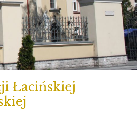
i Łacińskiej
skiej