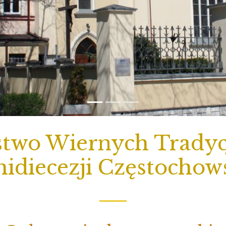
two Wiernych Tradycj
idiecezji Częstochow