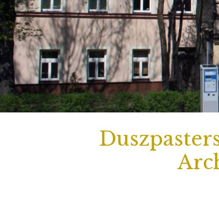
Duszpasters
Arch