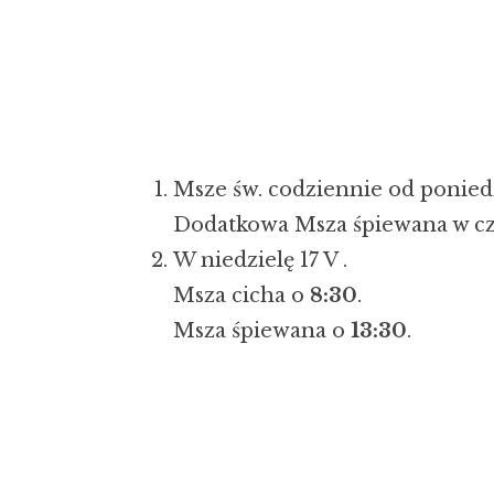
Msze św. codziennie od ponied
Dodatkowa Msza śpiewana w c
W niedzielę 17 V .
Msza cicha o
8:30
.
Msza śpiewana o
13:30
.