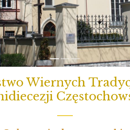
two Wiernych Tradycj
idiecezji Częstochow