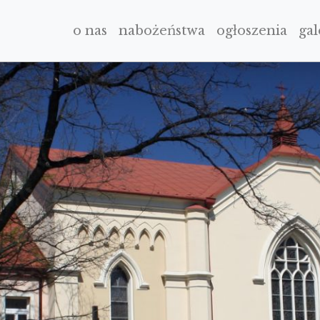
o nas
nabożeństwa
ogłoszenia
gal