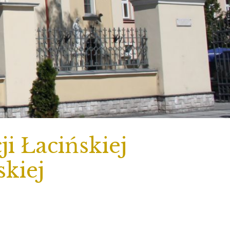
i Łacińskiej
skiej