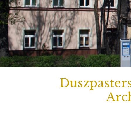
Duszpasters
Arch