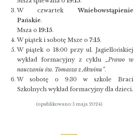
Msza śpiewana o
19:15
.
W czwartek
Wniebowstąpienie
Pańskie
.
Msza o
19:15
.
W piątek i sobotę Msze o
7:15
.
W piątek o 18:00 przy ul. Jagiellońskiej
wykład formacyjny z cyklu
„Prawo w
nauczaniu św. Tomasza z Akwinu”
.
W sobotę o 9:30 w szkole Braci
Szkolnych wykład formacyjny dla dzieci.
(opublikowano:5 maja 2024)