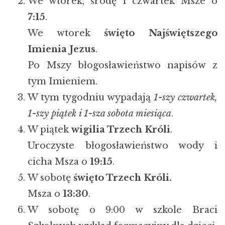
We wtorek, środę i czwartek Msze o
7:15
.
We wtorek
święto Najświętszego
Imienia Jezus
.
Po Mszy błogosławieństwo napisów z
tym Imieniem.
W tym tygodniu wypadają
1-szy czwartek,
1-szy piątek i 1-sza sobota miesiąca
.
W piątek
wigilia Trzech Króli
.
Uroczyste błogosławieństwo wody i
cicha Msza o
19:15
.
W sobotę
święto Trzech Króli.
Msza o
13:30
.
W sobotę o 9:00 w szkole Braci