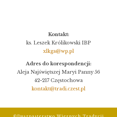
Kontakt:
ks. Leszek Królikowski IBP
xlkga@wp.pl
Adres do korespondencji:
Aleja Najświętszej Maryi Panny 56
42-217 Częstochowa
kontakt@tradi.czest.pl
©Duszpasterstwo Wiernych Tradycji