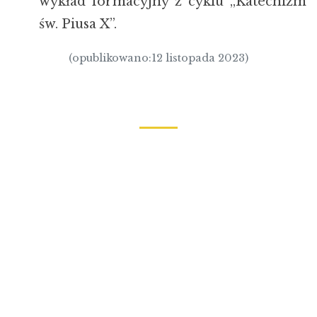
wykład formacyjny z cyklu „Katechizm
św. Piusa X”.
(opublikowano:12 listopada 2023)