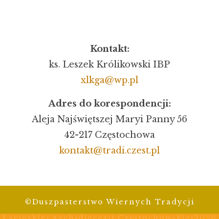
Kontakt:
ks. Leszek Królikowski IBP
xlkga@wp.pl
Adres do korespondencji:
Aleja Najświętszej Maryi Panny 56
42-217 Częstochowa
kontakt@tradi.czest.pl
©Duszpasterstwo Wiernych Tradycji
Łacińskiej Archidiecezji Częstochowskiej2026