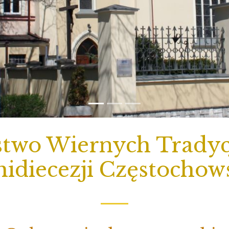
two Wiernych Tradycj
idiecezji Częstochow