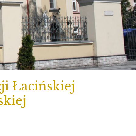
i Łacińskiej
skiej