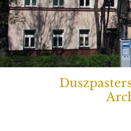
Duszpasters
Arch