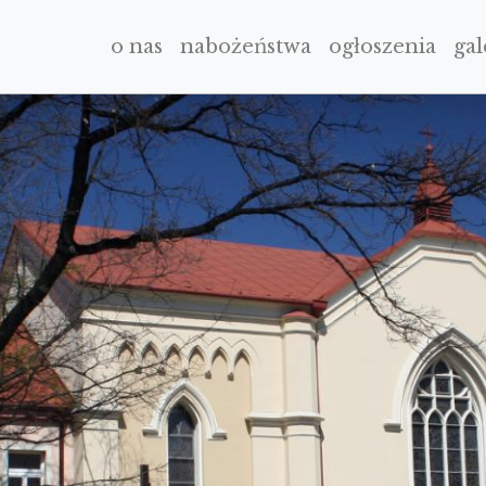
o nas
nabożeństwa
ogłoszenia
gal