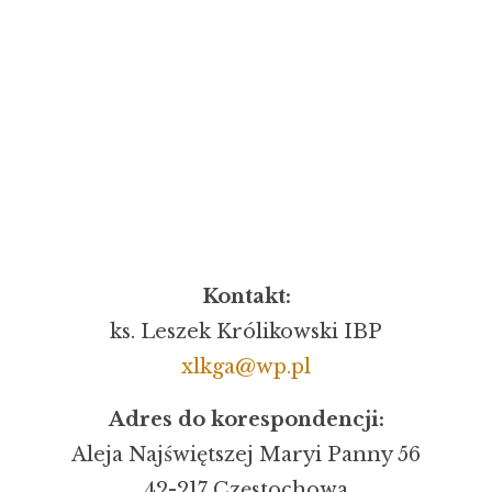
Kontakt:
ks. Leszek Królikowski IBP
xlkga@wp.pl
Adres do korespondencji:
Aleja Najświętszej Maryi Panny 56
42-217 Częstochowa