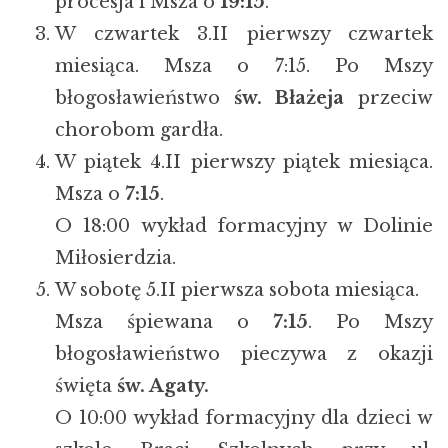
procesja i Msza o
19:15
.
W czwartek 3.II pierwszy czwartek
miesiąca. Msza o 7:15. Po Mszy
błogosławieństwo
św. Błażeja
przeciw
chorobom gardła.
W piątek 4.II pierwszy piątek miesiąca.
Msza o
7:15
.
O 18:00 wykład formacyjny w Dolinie
Miłosierdzia.
W sobotę 5.II pierwsza sobota miesiąca.
Msza śpiewana o
7:15
. Po Mszy
błogosławieństwo pieczywa z okazji
święta
św. Agaty.
O 10:00 wykład formacyjny dla dzieci w