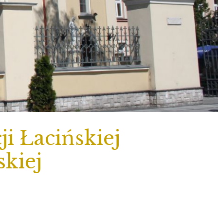
i Łacińskiej
skiej