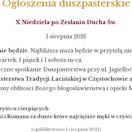
Ogłoszenia duszpasterskie
X Niedziela po Zesłaniu Ducha Św.
1 sierpnia 2021
nie będzie
. Najbliższa msza będzie w przyszłą nie
tek, I piątek i I sobota m-ca.
ęczne spotkanie Duszpasterstwa przy ul. Jagiello
erstwa Tradycji Łacińskiej w Częstochowie zo
y obfitości Bożego błogosławieństwa i opieki 
czyśćcu cierpiących
i i Romana za dusze które najcięższe męki w czyśćc
(opublikowano:1 sierpnia 2021)