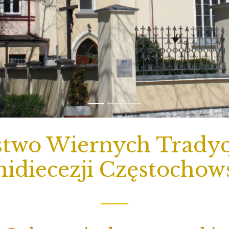
two Wiernych Tradycj
idiecezji Częstochow