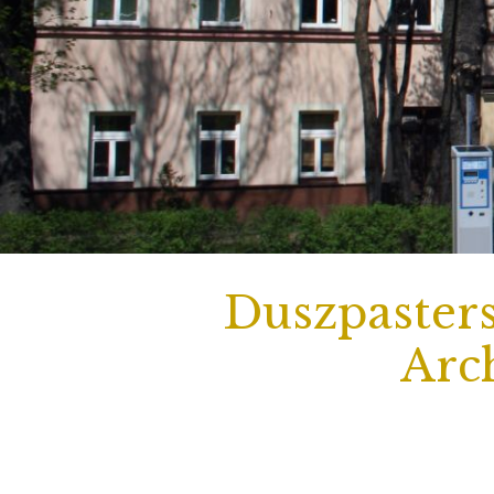
Duszpasters
Arch