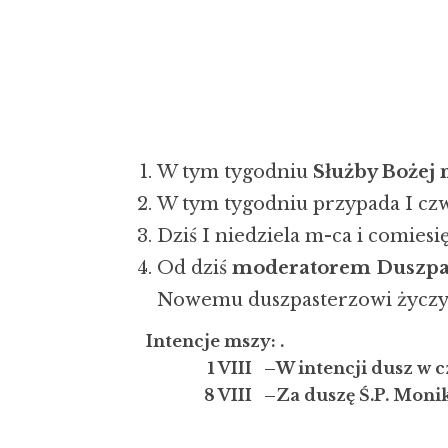
W tym tygodniu
Służby Bożej 
W tym tygodniu przypada I czwar
Dziś I niedziela m-ca i comiesi
Od dziś
moderatorem Duszpast
Nowemu duszpasterzowi życzym
Intencje mszy:
.
1 VIII –
W intencji dusz w 
8 VIII –
Za duszę Ś.P. Monik