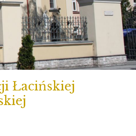
i Łacińskiej
skiej