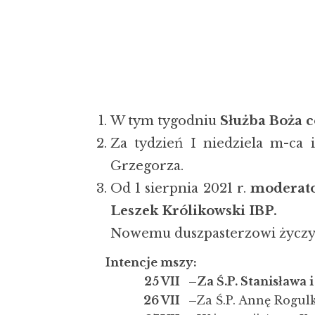
W tym tygodniu
Służba Boża c
Za tydzień I niedziela m-ca i
Grzegorza.
Od 1 sierpnia 2021 r.
moderato
Leszek Królikowski IBP.
Nowemu duszpasterzowi życzym
Intencje mszy:
25 VII –
Za Ś.P. Stanisława 
26 VII –
Za Ś.P. Annę Rogul