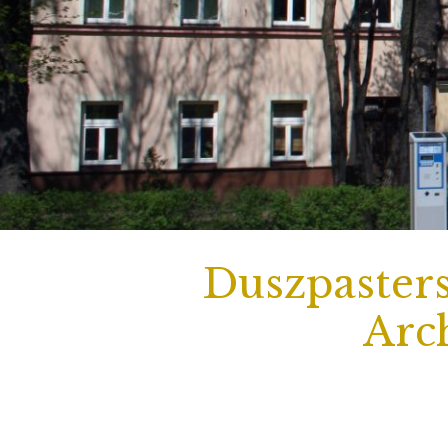
Duszpasters
Arch