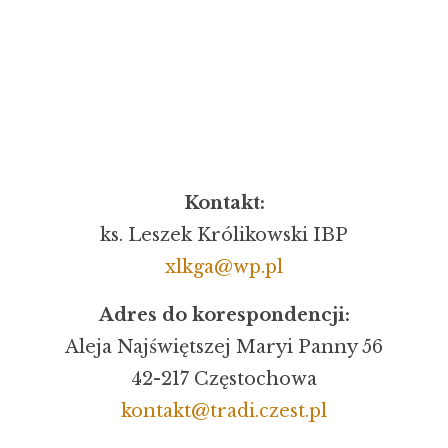
Kontakt:
ks. Leszek Królikowski IBP
xlkga@wp.pl
Adres do korespondencji:
Aleja Najświętszej Maryi Panny 56
42-217 Częstochowa
kontakt@tradi.czest.pl