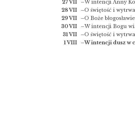
27 VII –
W intencji Anny Ko
28 VII –
O świętość i wytrwa
29 VII –
O Boże błogosławień
30 VII –
W intencji Bogu w
31 VII –
O świętość i wytrwa
1 VIII –
W intencji dusz w 