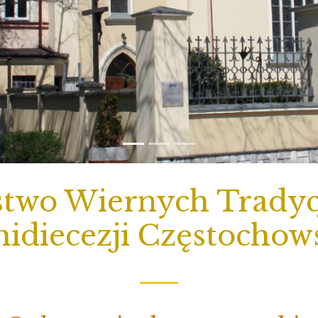
two Wiernych Tradycj
idiecezji Częstochow