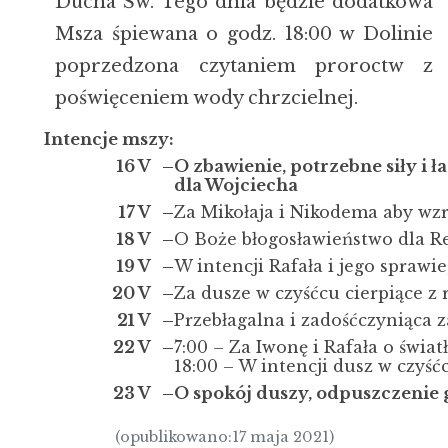
Ducha Św. Tego dnia będzie dodatkowa
Msza śpiewana o godz. 18:00 w Dolinie
poprzedzona czytaniem proroctw z
poświęceniem wody chrzcielnej.
Intencje mszy:
16 V –
O zbawienie, potrzebne siły i 
dla Wojciecha
17 V –
Za Mikołaja i Nikodema aby wzra
18 V –
O Boże błogosławieństwo dla Re
19 V –
W intencji Rafała i jego sprawi
20 V –
Za dusze w czyśćcu cierpiące z
21 V –
Przebłagalna i zadośćczyniąca z
22 V –
7:00 – Za Iwonę i Rafała o świa
18:00 – W intencji dusz w czyść
23 V –
O spokój duszy, odpuszczenie 
(opublikowano:17 maja 2021)