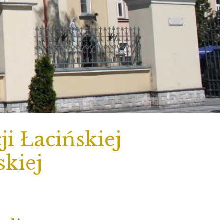
i Łacińskiej
skiej