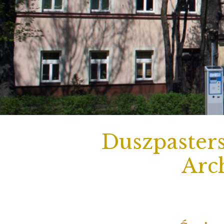
Duszpasters
Arch