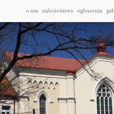
o nas
nabożeństwa
ogłoszenia
gal