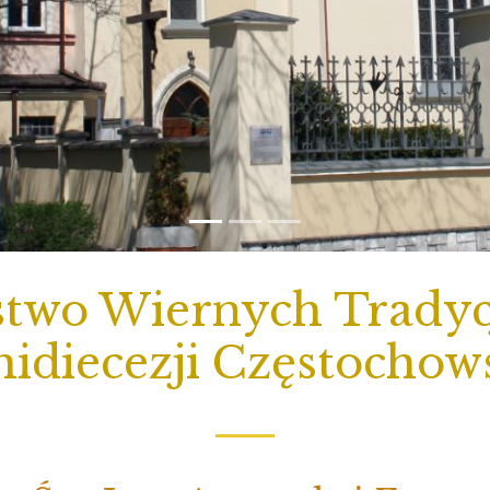
two Wiernych Tradycj
idiecezji Częstochow