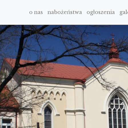
o nas
nabożeństwa
ogłoszenia
gal