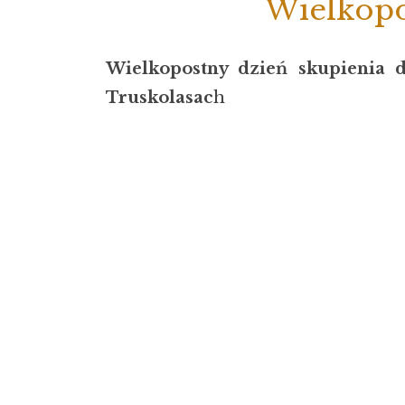
Wielkopo
Wielkopostny dzień skupienia d
Truskolasac
h