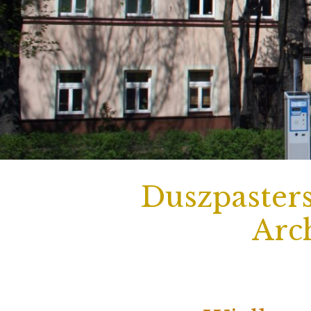
Duszpasters
Arch