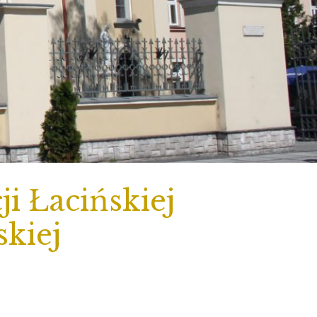
i Łacińskiej
skiej