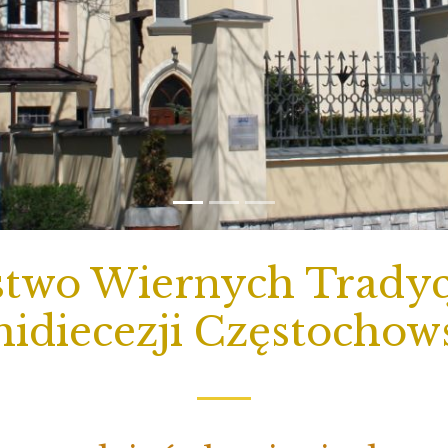
two Wiernych Tradycj
idiecezji Częstochow